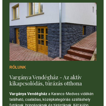
RÓLUNK
Vargánya Vendégház - Az aktív
kikapcsolódás, túrázás otthona
Vargánya Vendégház
a Karancs-Medves vidékén
található, családias, középkategóriás szálláshely
futóknak, bringásoknak és túrázóknak. Két külön