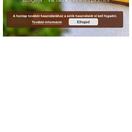
A honlap további használatához a sütik használatát el kell fogadni.
Megnézem a szobákat
Elfogad
További információ
GALÉRIÁNK
Életképek a házról és környékéről
Minden
Kültér
Belső terek