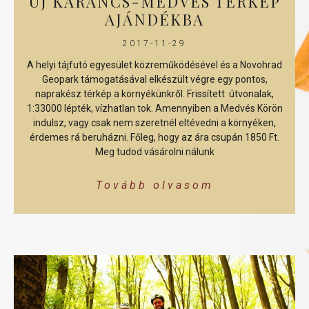
ÚJ KARANCS-MEDVES TÉRKÉP
AJÁNDÉKBA
2017-11-29
A helyi tájfutó egyesület közreműködésével és a Novohrad
Geopark támogatásával elkészült végre egy pontos,
naprakész térkép a környékünkről. Frissített útvonalak,
1:33000 lépték, vízhatlan tok. Amennyiben a Medvés Körön
indulsz, vagy csak nem szeretnél eltévedni a környéken,
érdemes rá beruházni. Főleg, hogy az ára csupán 1850 Ft.
Meg tudod vásárolni nálunk
Tovább olvasom