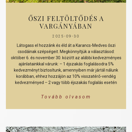
ŐSZI FELTÖLTŐDÉS A
VARGÁNYÁBAN
2025-09-30
Látogass el hozzánk és éld át a Karancs-Medves őszi
csodáinak szépségeit. Megkönnyítjük a választásod:
október 6. és november 30. között az alábbi kedvezményes
ajánlatainkkal várunk: – 1 éjszakás foglalásodra 5%
kedvezményt biztosítunk, amennyiben már jártál nálunk
korábban, ehhez hozzájön az 10% visszatérő-vendég
kedvezményed – 2 vagy több éjszakás foglalás esetén
Tovább olvasom