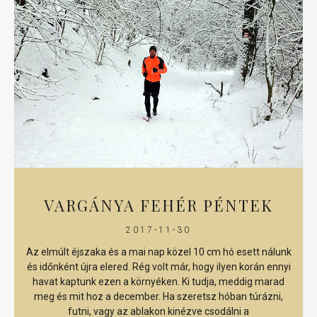
VARGÁNYA FEHÉR PÉNTEK
2017-11-30
Az elmúlt éjszaka és a mai nap közel 10 cm hó esett nálunk
és időnként újra elered. Rég volt már, hogy ilyen korán ennyi
havat kaptunk ezen a környéken. Ki tudja, meddig marad
meg és mit hoz a december. Ha szeretsz hóban túrázni,
futni, vagy az ablakon kinézve csodálni a