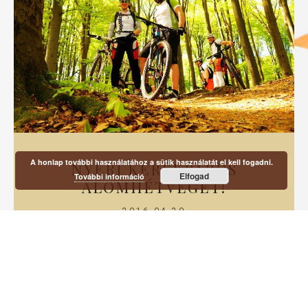
A honlap további használatához a sütik használatát el kell fogadni.
NYERJ KERÉKPÁROS
Elfogad
További információ
ÁLOMHÉTVÉGÉT!
2016-04-20
Tölts el másodmagaddal két éjszakás kerékpártesztelést a
somoskőújfalui Vargánya Vendégházban az általad
kiválasztott csúcsbringával!
Tovább olvasom