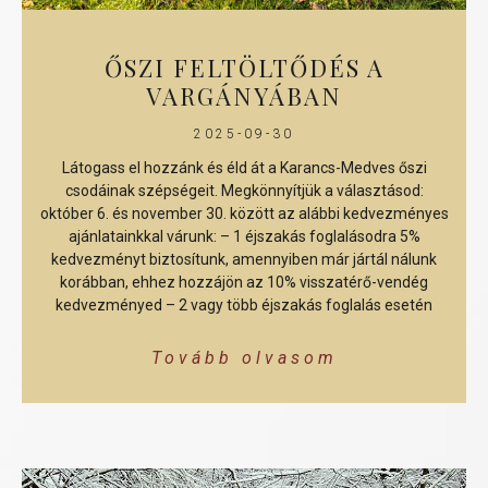
ŐSZI FELTÖLTŐDÉS A
VARGÁNYÁBAN
2025-09-30
Látogass el hozzánk és éld át a Karancs-Medves őszi
csodáinak szépségeit. Megkönnyítjük a választásod:
október 6. és november 30. között az alábbi kedvezményes
ajánlatainkkal várunk: – 1 éjszakás foglalásodra 5%
kedvezményt biztosítunk, amennyiben már jártál nálunk
korábban, ehhez hozzájön az 10% visszatérő-vendég
kedvezményed – 2 vagy több éjszakás foglalás esetén
Tovább olvasom