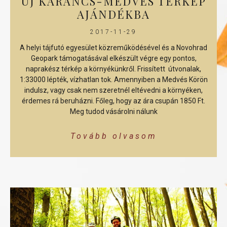
ÚJ KARANCS-MEDVES TÉRKÉP
AJÁNDÉKBA
2017-11-29
A helyi tájfutó egyesület közreműködésével és a Novohrad
Geopark támogatásával elkészült végre egy pontos,
naprakész térkép a környékünkről. Frissített útvonalak,
1:33000 lépték, vízhatlan tok. Amennyiben a Medvés Körön
indulsz, vagy csak nem szeretnél eltévedni a környéken,
érdemes rá beruházni. Főleg, hogy az ára csupán 1850 Ft.
Meg tudod vásárolni nálunk
Tovább olvasom