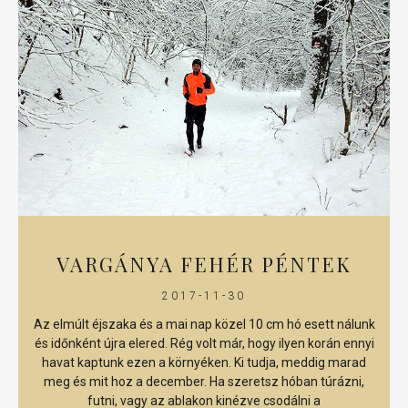
VARGÁNYA FEHÉR PÉNTEK
2017-11-30
Az elmúlt éjszaka és a mai nap közel 10 cm hó esett nálunk
és időnként újra elered. Rég volt már, hogy ilyen korán ennyi
havat kaptunk ezen a környéken. Ki tudja, meddig marad
meg és mit hoz a december. Ha szeretsz hóban túrázni,
futni, vagy az ablakon kinézve csodálni a