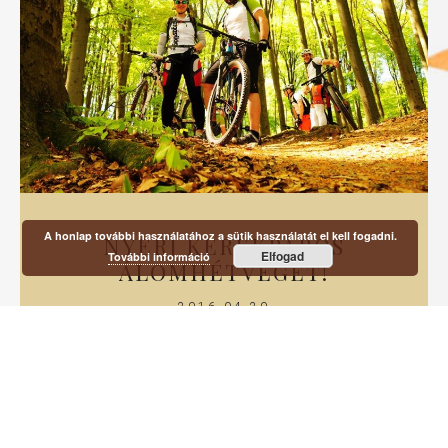
A honlap további használatához a sütik használatát el kell fogadni.
NYERJ KERÉKPÁROS
Elfogad
További információ
ÁLOMHÉTVÉGÉT!
2016-04-20
Tölts el másodmagaddal két éjszakás kerékpártesztelést a
somoskőújfalui Vargánya Vendégházban az általad
kiválasztott csúcsbringával!
Tovább olvasom